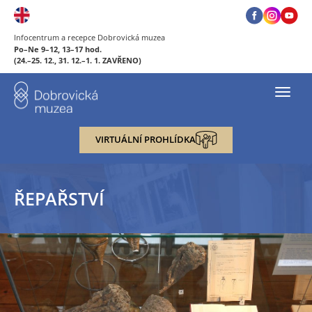
Infocentrum a recepce Dobrovická muzea
Po–Ne 9–12, 13–17 hod.
(24.–25. 12., 31. 12.–1. 1. ZAVŘENO)
Toggl
navig
VIRTUÁLNÍ PROHLÍDKA
ŘEPAŘSTVÍ