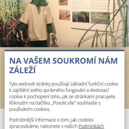
NA VAŠEM SOUKROMÍ NÁM
PŘEDSTAVUJEME
ZÁLEŽÍ
řepné pole v jednotlivých fázích růstu řepy
biologii cukrové řepy
choroby a škůdce
Tyto webové stránky používají základní funkční cookie
osivo, ochranné prostředky pro moření a postřiky
k zajištění svého správného fungování a sledovací
síň slávy
cookie k pochopení toho, jak se stránkami pracujete.
cukrovou třtinu a produkty z ní vyrobené
Kliknutím na tlačítko „Povolit vše“ souhlasíte s
používáním cookies.
Podrobnější informace o tom, jak cookies
Otevírací doba
zpracováváme, naleznete v našich
Podmínkách