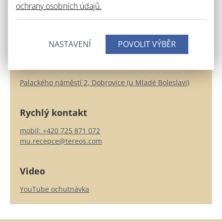
ochrany osobních údajů.
(celoročně)
Po–Ne 9–12, 13–17 hod.
(24.–25. 12., 31. 12.–1. 1. ZAVŘENO)
NASTAVENÍ
Jak se k nám dostanete
Palackého náměstí 2, Dobrovice (u Mladé Boleslavi)
Rychlý kontakt
mobil: +420 725 871 072
mu.recepce@tereos.com
Video
YouTube ochutnávka