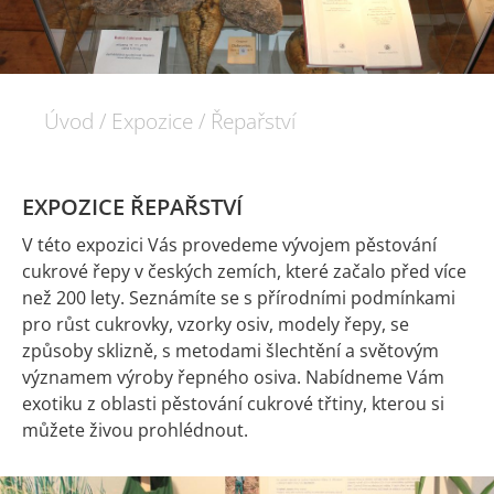
Úvod
/
Expozice
/
Řepařství
EXPOZICE ŘEPAŘSTVÍ
V této expozici Vás provedeme vývojem pěstování
cukrové řepy v českých zemích, které začalo před více
než 200 lety. Seznámíte se s přírodními podmínkami
pro růst cukrovky, vzorky osiv, modely řepy, se
způsoby sklizně, s metodami šlechtění a světovým
významem výroby řepného osiva. Nabídneme Vám
exotiku z oblasti pěstování cukrové třtiny, kterou si
můžete živou prohlédnout.