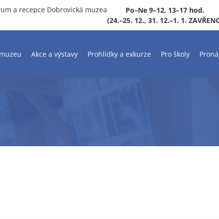
rum a recepce Dobrovická muzea
Po–Ne 9–12, 13–17 hod.
(24.–25. 12., 31. 12.–1. 1. ZAVŘEN
 muzeu
Akce a výstavy
Prohlídky a exkurze
Pro školy
Proná