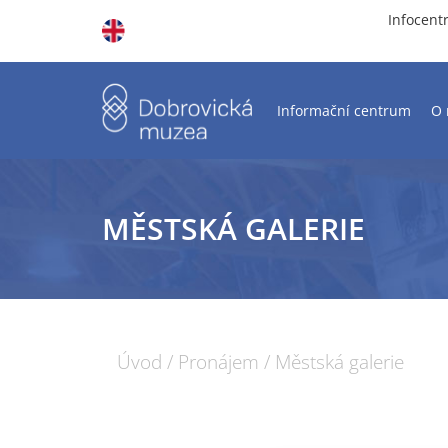
Infocent
Informační centrum
O
MĚSTSKÁ GALERIE
Úvod
/
Pronájem
/
Městská galerie